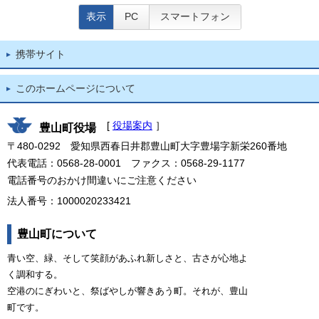
表示
PC
スマートフォン
携帯サイト
このホームページについて
[
役場案内
］
豊山町役場
〒480-0292 愛知県西春日井郡豊山町大字豊場字新栄260番地
代表電話：0568-28-0001 ファクス：0568-29-1177
電話番号のおかけ間違いにご注意ください
法人番号：1000020233421
豊山町について
青い空、緑、そして笑顔があふれ新しさと、古さが心地よ
く調和する。
空港のにぎわいと、祭ばやしが響きあう町。それが、豊山
町です。