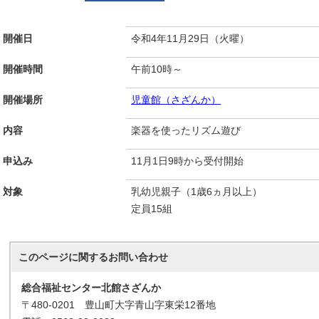
開催日
令和4年11月29日（火曜）
開催時間
午前10時～
開催場所
児童館（さざんか）
内容
楽器を使ったリズム遊び
申込み
11月1日9時から受付開始
対象
乳幼児親子（1歳6ヵ月以上）
定員15組
このページに関する
お問い合わせ
総合福祉センター北館さざんか
〒480-0201 豊山町大字青山字東栄12番地