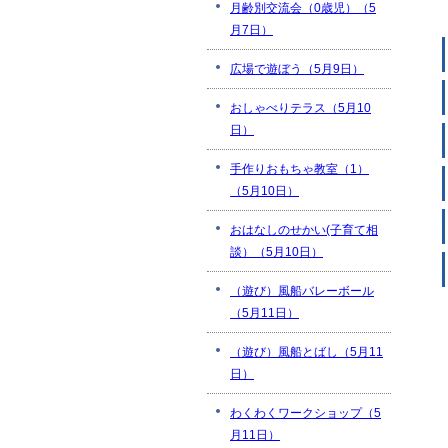
月齢別交流会（0歳児）（5
月7日）
広場で遊ぼう（5月9日）
おしゃべりテラス（5月10
日）
手作りおもちゃ教室（1）
（5月10日）
おはなしのせかい(子育て相
談）（5月10日）
（遊び）風船バレーボール
（5月11日）
（遊び）風船とばし（5月11
日）
わくわくワークショップ（5
月11日）