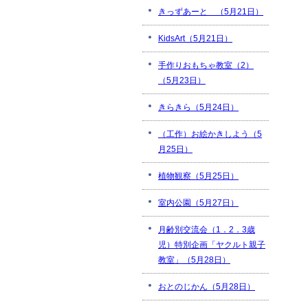
きっずあーと （5月21日）
KidsArt（5月21日）
手作りおもちゃ教室（2）
（5月23日）
きらきら（5月24日）
（工作）お絵かきしよう（5
月25日）
植物観察（5月25日）
室内公園（5月27日）
月齢別交流会（1．2．3歳
児）特別企画「ヤクルト親子
教室」（5月28日）
おとのじかん（5月28日）