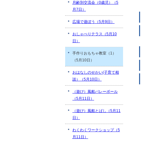
月齢別交流会（0歳児）（5
月7日）
広場で遊ぼう（5月9日）
おしゃべりテラス（5月10
日）
手作りおもちゃ教室（1）
（5月10日）
おはなしのせかい(子育て相
談）（5月10日）
（遊び）風船バレーボール
（5月11日）
（遊び）風船とばし（5月11
日）
わくわくワークショップ（5
月11日）