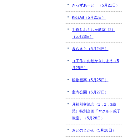
きっずあーと （5月21日）
KidsArt（5月21日）
手作りおもちゃ教室（2）
（5月23日）
きらきら（5月24日）
（工作）お絵かきしよう（5
月25日）
植物観察（5月25日）
室内公園（5月27日）
月齢別交流会（1．2．3歳
児）特別企画「ヤクルト親子
教室」（5月28日）
おとのじかん（5月28日）