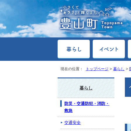
現在の位置：
トップページ
>
暮らし
>
暮らし
防災・交通防犯・消防・
救急
交通安全