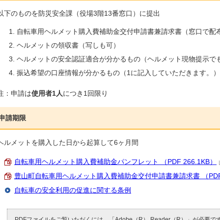
以下のものを防災安全課（役場3階13番窓口）に提出
自転車用ヘルメット購入費補助金交付申請書兼請求書（窓口で配
ヘルメットの領収書（写しも可）
ヘルメットの安全認証適合が分かるもの（ヘルメット現物提示で
振込希望の口座情報が分かるもの（1に記入していただきます。）
注：申請は
使用者1人
につき1回限り
申請期限
ヘルメットを購入した日から起算して6ヶ月間
自転車用ヘルメット購入費補助金パンフレット （PDF 266.1KB）
豊山町自転車用ヘルメット購入費補助金交付申請書兼請求書 （PDF 1
自転車の安全利用の促進に関する条例
PDFファイルをご覧いただくには、「Adobe（R） Reader（R）」が必要