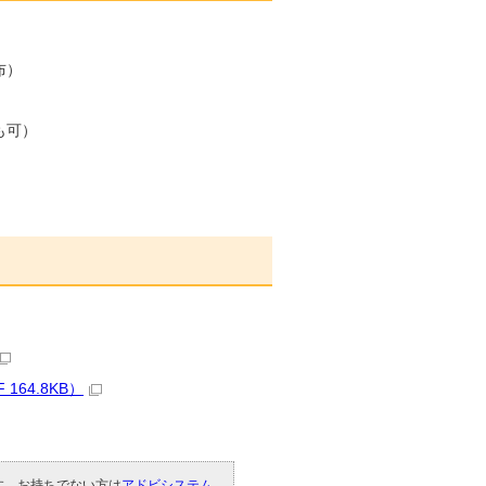
布）
も可）
64.8KB）
です。お持ちでない方は
アドビシステム