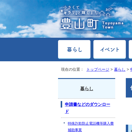
現在の位置：
トップページ
>
暮らし
>
暮らし
申請書などのダウンロー
ド
特殊詐欺防止電話機等購入費
補助事業