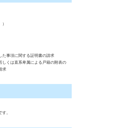
」）
した事項に関する証明書の請求
若しくは直系卑属による戸籍の附表の
請求
です。