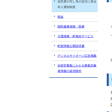
住民票の写し等の交付に係る
本人通知制度
税金
国民健康保険・医療
介護保険・町独自サービス
町政情報公開請求書
デジタルサイネージ広告掲載
自衛官募集にかかる募集対象
者情報の提供除外