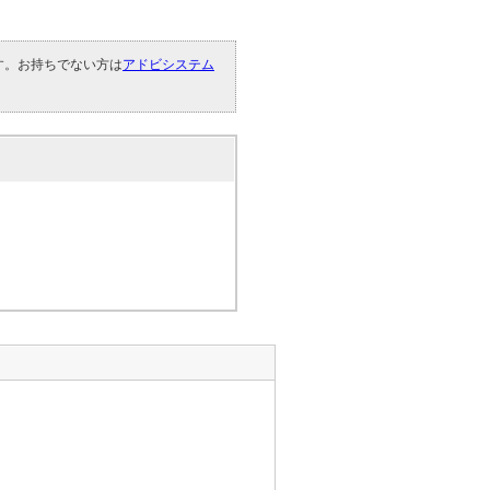
です。お持ちでない方は
アドビシステム
。