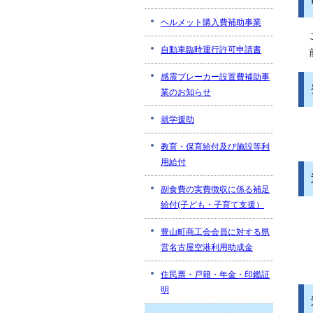
ヘルメット購入費補助事業
自動車臨時運行許可申請書
感震ブレーカー設置費補助事
業のお知らせ
就学援助
教育・保育給付及び施設等利
用給付
副食費の実費徴収に係る補足
給付(子ども・子育て支援）
豊山町商工会会員に対する県
営名古屋空港利用助成金
住民票・戸籍・年金・印鑑証
明