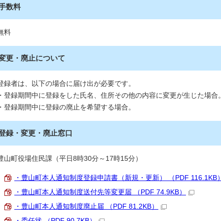
手数料
無料
変更・廃止について
登録者は、以下の場合に届け出が必要です。
・登録期間中に登録をした氏名、住所その他の内容に変更が生じた場合
・登録期間中に登録の廃止を希望する場合。
登録・変更・廃止窓口
豊山町役場住民課（平日8時30分～17時15分）
・豊山町本人通知制度登録申請書（新規・更新） （PDF 116.1KB
・豊山町本人通知制度送付先等変更届 （PDF 74.9KB）
・豊山町本人通知制度廃止届 （PDF 81.2KB）
・委任状 （PDF 90.7KB）