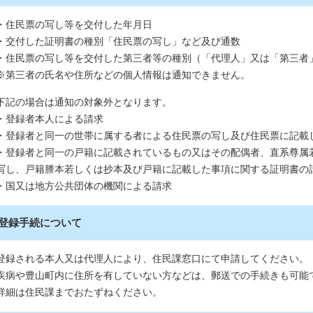
・住民票の写し等を交付した年月日
・交付した証明書の種別「住民票の写し」など及び通数
・住民票の写し等を交付した第三者等の種別（「代理人」又は「第三者
※第三者の氏名や住所などの個人情報は通知できません。
下記の場合は通知の対象外となります。
・登録者本人による請求
・登録者と同一の世帯に属する者による住民票の写し及び住民票に記載
・登録者と同一の戸籍に記載されているもの又はその配偶者、直系尊属
写し、戸籍謄本若しくは抄本及び戸籍に記載した事項に関する証明書の
・国又は地方公共団体の機関による請求
登録手続について
登録される本人又は代理人により、住民課窓口にて申請してください。
疾病や豊山町内に住所を有していない方などは、郵送での手続きも可能
詳細は住民課までおたずねください。