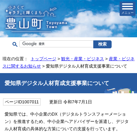
メニュー
現在の位置：
トップページ
>
観光・産業・ビジネス
>
産業・ビジネ
スに関するお知らせ
> 愛知県デジタル人材育成支援事業について
愛知県デジタル人材育成支援事業について
ページID1007011
更新日 令和7年7月1日
愛知県では、中小企業のDX（デジタルトランスフォーメーショ
ン）を推進するため、中小企業へアドバイザーを派遣し、デジタ
ル人材育成の具体的な方策についての支援を行っています。