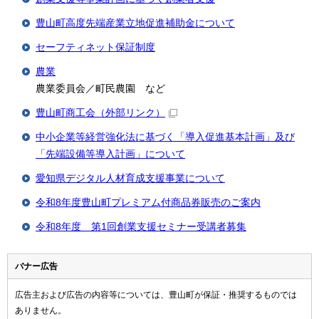
豊山町高度先端産業立地促進補助金について
セーフティネット保証制度
農業
農業委員会／町民農園 など
豊山町商工会
（外部リンク）
中小企業等経営強化法に基づく「導入促進基本計画」及び
「先端設備等導入計画」について
愛知県デジタル人材育成支援事業について
令和8年度豊山町プレミアム付商品券販売のご案内
令和8年度 第1回創業支援セミナー受講者募集
バナー広告
広告主および広告の内容等については、豊山町が保証・推奨するものでは
ありません。