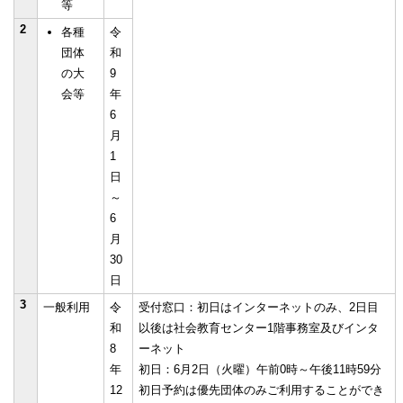
等
2
各種
令
団体
和
の大
9
会等
年
6
月
1
日
～
6
月
30
日
3
一般利用
令
受付窓口：初日はインターネットのみ、2日目
和
以後は社会教育センター1階事務室及びインタ
8
ーネット
年
初日：6月2日（火曜）午前0時～午後11時59分
12
初日予約は優先団体のみご利用することができ