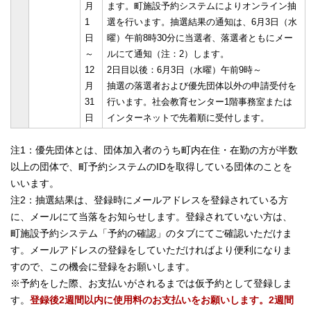
月
ます。町施設予約システムによりオンライン抽
1
選を行います。抽選結果の通知は、6月3日（水
日
曜）午前8時30分に当選者、落選者ともにメー
～
ルにて通知（注：2）します。
12
2日目以後：6月3日（水曜）午前9時～
月
抽選の落選者および優先団体以外の申請受付を
31
行います。社会教育センター1階事務室または
日
インターネットで先着順に受付します。
注1：優先団体とは、団体加入者のうち町内在住・在勤の方が半数
以上の団体で、町予約システムのIDを取得している団体のことを
いいます。
注2：抽選結果は、登録時にメールアドレスを登録されている方
に、メールにて当落をお知らせします。登録されていない方は、
町施設予約システム「予約の確認」のタブにてご確認いただけま
す。メールアドレスの登録をしていただければより便利になりま
すので、この機会に登録をお願いします。
※予約をした際、お支払いがされるまでは仮予約として登録しま
す。
登録後2週間以内に使用料のお支払いをお願いします。2週間