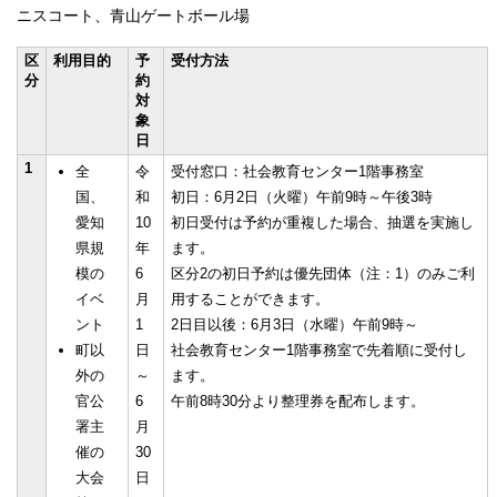
ニスコート、青山ゲートボール場
区
利用目的
予
受付方法
分
約
対
象
日
1
全
令
受付窓口：社会教育センター1階事務室
国、
和
初日：6月2日（火曜）午前9時～午後3時
愛知
10
初日受付は予約が重複した場合、抽選を実施し
県規
年
ます。
模の
6
区分2の初日予約は優先団体（注：1）のみご利
イベ
月
用することができます。
ント
1
2日目以後：6月3日（水曜）午前9時～
町以
日
社会教育センター1階事務室で先着順に受付し
外の
～
ます。
官公
6
午前8時30分より整理券を配布します。
署主
月
催の
30
大会
日