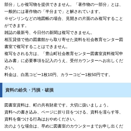
部分」しか複写物を提供できません。「著作物の一部分」とは、
一般的には著作物の「半分まで」と解されています。
※ゼンリンなどの地図帳の場合、見開きの片面のみ複写すること
ができます。
雑誌の最新号、今日付の新聞は複写できません。
相互貸借で他の図書館から取り寄せた資料を社会教育センター図
書室で複写することはできません。
複写をされる方は、「豊山町社会教育センター図書室資料複写申
込み書」に必要事項を記入のうえ、受付カウンターへお出しくだ
さい。
料金は、白黒コピー1枚10円、カラーコピー1枚50円です。
資料の紛失・汚損・破損
図書室資料は、町の共有財産です。大切に扱いましょう。
資料への書き込み、ページに折り目をつける、資料を濡らす等、
資料を傷つける行為はおやめください。
次のような場合は、早めに図書室のカウンターまでお申し出くだ