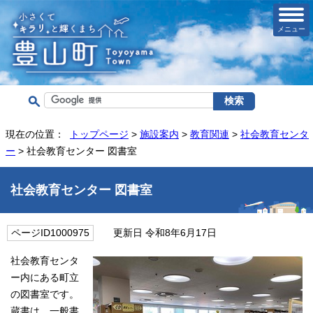
メニュー
現在の位置：
トップページ
>
施設案内
>
教育関連
>
社会教育センタ
ー
> 社会教育センター 図書室
社会教育センター 図書室
ページID1000975
更新日 令和8年6月17日
社会教育センタ
ー内にある町立
の図書室です。
蔵書は、一般書