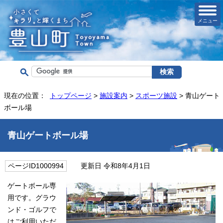
メニュー
現在の位置：
トップページ
>
施設案内
>
スポーツ施設
> 青山ゲート
ボール場
青山ゲートボール場
ページID1000994
更新日 令和8年4月1日
ゲートボール専
用です。グラウ
ンド・ゴルフで
はご利用いただ