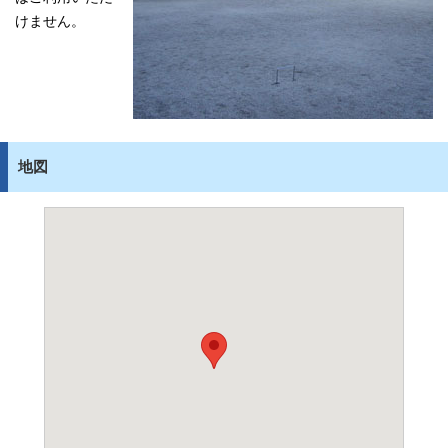
けません。
地図