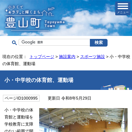
メニュー
現在の位置：
トップページ
>
施設案内
>
スポーツ施設
> 小・中学校
の体育館、運動場
小・中学校の体育館、運動場
ページID1000995
更新日 令和8年5月29日
小・中学校の体
育館と運動場を
学校教育に支障
のない範囲で開