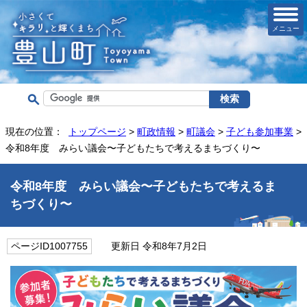
メニュー
現在の位置：
トップページ
>
町政情報
>
町議会
>
子ども参加事業
>
令和8年度 みらい議会〜子どもたちで考えるまちづくり〜
令和8年度 みらい議会〜子どもたちで考えるま
ちづくり〜
ページID1007755
更新日 令和8年7月2日