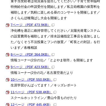
童手当受給者は現況届を提出してください／子育て世帯臨時
特例給付金の申請受付を開始します／私立幼稚園の保育料を
補助します／気軽に楽しめる昼のコンサートを開催します／
さくらんぼ種飛ばし大会を開催します
7ページ （PDF 473.9KB）
浄化槽を適正に維持管理してください／太陽光発電システム
の設置費用を補助します／排水設備指定工事店を追加しまし
た／なくそう不法投棄とフンの放置／「町長との対話」を行
います／各種相談
8ページ （PDF 364.0KB）
情報コーナー(2分の1)／「とよやま朝市」を開催します
9ページ （PDF 423.5KB）
情報コーナー(2分の2)／名古屋空港だより
10ページ （PDF 550.8KB）
生涯学習がんばってます！／キッズレポート
11ページ （PDF 538.4KB）
スクールホットライン／豊山今昔ものがたり
12ページ （PDF 445.4KB）