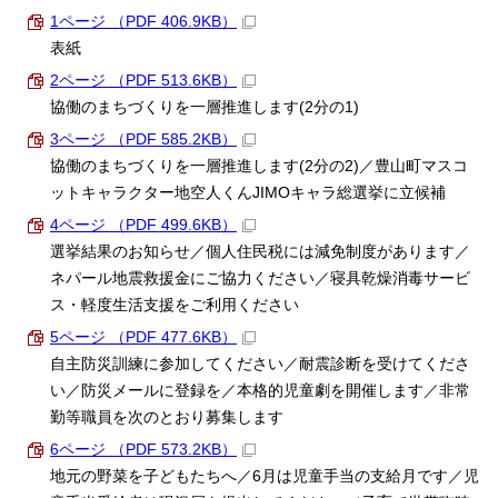
1ページ （PDF 406.9KB）
表紙
2ページ （PDF 513.6KB）
協働のまちづくりを一層推進します(2分の1)
3ページ （PDF 585.2KB）
協働のまちづくりを一層推進します(2分の2)／豊山町マスコ
ットキャラクター地空人くんJIMOキャラ総選挙に立候補
4ページ （PDF 499.6KB）
選挙結果のお知らせ／個人住民税には減免制度があります／
ネパール地震救援金にご協力ください／寝具乾燥消毒サービ
ス・軽度生活支援をご利用ください
5ページ （PDF 477.6KB）
自主防災訓練に参加してください／耐震診断を受けてくださ
い／防災メールに登録を／本格的児童劇を開催します／非常
勤等職員を次のとおり募集します
6ページ （PDF 573.2KB）
地元の野菜を子どもたちへ／6月は児童手当の支給月です／児