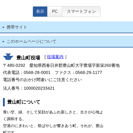
表示
PC
スマートフォン
携帯サイト
このホームページについて
[
役場案内
］
豊山町役場
〒480-0292 愛知県西春日井郡豊山町大字豊場字新栄260番地
代表電話：0568-28-0001 ファクス：0568-29-1177
電話番号のおかけ間違いにご注意ください
法人番号：1000020233421
豊山町について
青い空、緑、そして笑顔があふれ新しさと、古さが心地よ
く調和する。
空港のにぎわいと、祭ばやしが響きあう町。それが、豊山
町です。