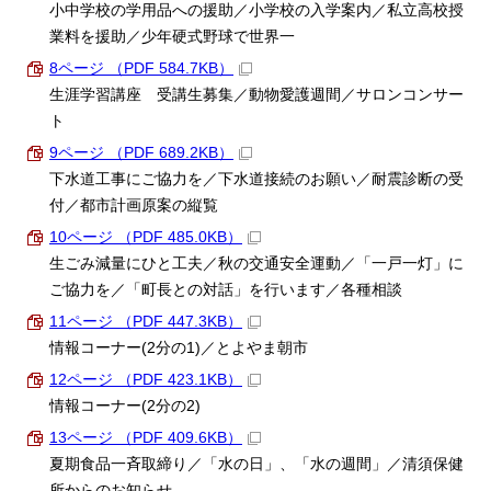
小中学校の学用品への援助／小学校の入学案内／私立高校授
業料を援助／少年硬式野球で世界一
8ページ （PDF 584.7KB）
生涯学習講座 受講生募集／動物愛護週間／サロンコンサー
ト
9ページ （PDF 689.2KB）
下水道工事にご協力を／下水道接続のお願い／耐震診断の受
付／都市計画原案の縦覧
10ページ （PDF 485.0KB）
生ごみ減量にひと工夫／秋の交通安全運動／「一戸一灯」に
ご協力を／「町長との対話」を行います／各種相談
11ページ （PDF 447.3KB）
情報コーナー(2分の1)／とよやま朝市
12ページ （PDF 423.1KB）
情報コーナー(2分の2)
13ページ （PDF 409.6KB）
夏期食品一斉取締り／「水の日」、「水の週間」／清須保健
所からのお知らせ