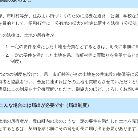
県、市町村等が、住みよい街づくりのために必要な道路、公園、学校な
を目的として、昭和47年に「公有地の拡大の推進に関する法律（公拡法
この法律は、土地の所有者が
一定の要件を満たした土地を売買などするときは、町長に事前に
一定の要件を満たした土地を県、市町村等に買取りを希望すると
制度）
の2つの制度を設けて、県、市町村等がその土地を公共施設の整備等に
有者と協議を行い、合意に達すればその土地を買取らさせていただくと
皆様にこの制度を十分御理解いただき、御協力のほど、よろしくお願い
こんな場合には届出が必要です（届出制度）
土地の所有者が、豊山町内の次のような一定の要件を満たした土地を売
とするときは、契約を結ぶ前にその旨を町長に届け出る必要があります