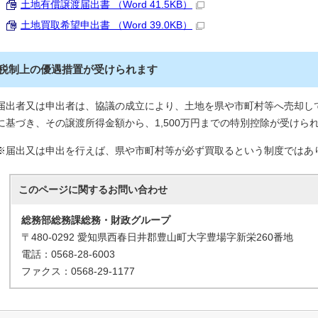
土地有償譲渡届出書 （Word 41.5KB）
土地買取希望申出書 （Word 39.0KB）
税制上の優遇措置が受けられます
届出者又は申出者は、協議の成立により、土地を県や市町村等へ売却し
に基づき、その譲渡所得金額から、1,500万円までの特別控除が受けら
※届出又は申出を行えば、県や市町村等が必ず買取るという制度ではあ
このページに関する
お問い合わせ
総務部総務課総務・財政グループ
〒480-0292 愛知県西春日井郡豊山町大字豊場字新栄260番地
電話：0568-28-6003
ファクス：0568-29-1177