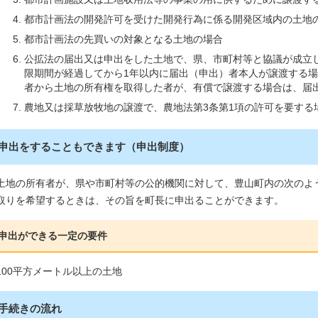
都市計画法の開発許可を受けた開発行為に係る開発区域内の土地
都市計画法の先買いの対象となる土地の場合
公拡法の届出又は申出をした土地で、県、市町村等と協議が成立
限期間が経過してから1年以内に届出（申出）者本人が譲渡する場
者から土地の所有権を取得した者が、有償で譲渡する場合は、届
農地又は採草放牧地の譲渡で、農地法第3条第1項の許可を要する
申出をすることもできます（申出制度）
土地の所有者が、県や市町村等の公的機関に対して、豊山町内の次のよ
取りを希望するときは、その旨を町長に申出ることができます。
申出ができる一定の要件
100平方メートル以上の土地
手続きの流れ