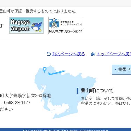
豊山町が保証・推奨するものではありません。
前のページへ戻る
トップページへ戻
携帯サ
豊山町について
山町大字豊場字新栄260番地
青い空、緑、そして笑顔があ
568-29-1177
空港のにぎわいと、祭ばやし
ださい