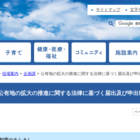
サイトマップ
文字
>
役場案内
>
企画課
> 公有地の拡大の推進に関する法律に基づく届出及び申
公有地の拡大の推進に関する法律に基づく届出及び申出
ペー
制度のあらまし