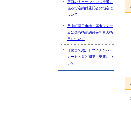
窓口のキャッシュレス決済に
係る指定納付受託者の指定に
ついて
豊山町電子申請・届出システ
ムに係る指定納付受託者の指
定について
【動画で紹介】マイナンバー
カードの有効期限・更新につ
いて