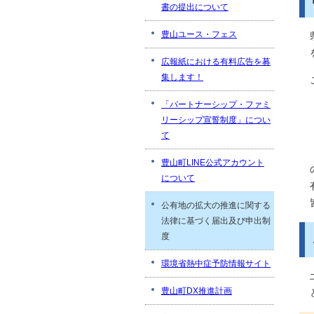
書の提出について
豊山ユース・フェス
広報紙における有料広告を募
集します！
「パートナーシップ・ファミ
リーシップ宣誓制度」につい
て
豊山町LINE公式アカウント
について
公有地の拡大の推進に関する
法律に基づく届出及び申出制
度
環境省熱中症予防情報サイト
豊山町DX推進計画