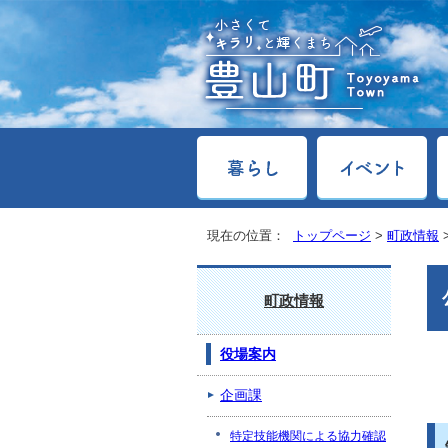
現在の位置：
トップページ
>
町政情報
町政情報
役場案内
企画課
特定技能機関による協力確認