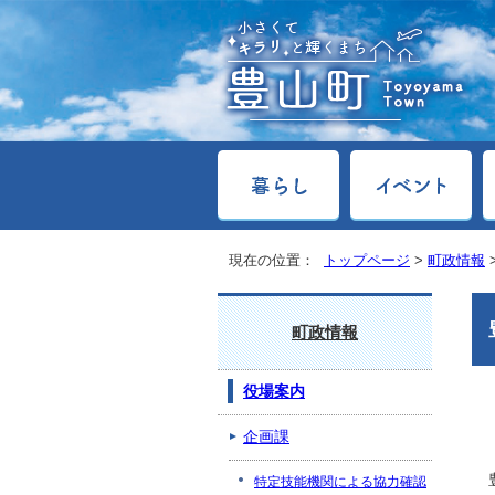
現在の位置：
トップページ
>
町政情報
町政情報
役場案内
企画課
特定技能機関による協力確認