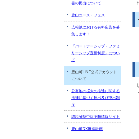
書の提出について
豊山ユース・フェス
広報紙における有料広告を募
集します！
「パートナーシップ・ファミ
リーシップ宣誓制度」につい
て
豊山町LINE公式アカウント
について
公有地の拡大の推進に関する
法律に基づく届出及び申出制
度
環境省熱中症予防情報サイト
豊山町DX推進計画