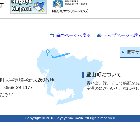
前のページへ戻る
トップページへ戻
携帯サ
豊山町について
山町大字豊場字新栄260番地
青い空、緑、そして笑顔があ
568-29-1177
空港のにぎわいと、祭ばやし
ださい
Copyright © 2018 Toyoyama Town. All rights reserved