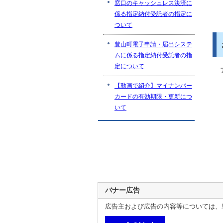
窓口のキャッシュレス決済に
係る指定納付受託者の指定に
ついて
豊山町電子申請・届出システ
ムに係る指定納付受託者の指
定について
【動画で紹介】マイナンバー
カードの有効期限・更新につ
いて
バナー広告
広告主および広告の内容等については、