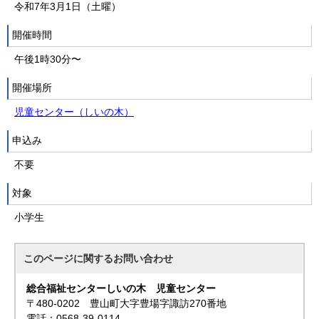
令和7年3月1日（土曜）
開催時間
午後1時30分〜
開催場所
児童センター（しいの木）
申込み
不要
対象
小学生
このページに関する
お問い合わせ
総合福祉センターしいの木 児童センター
〒480-0202 豊山町大字豊場字諏訪270番地
電話：0568-39-0114