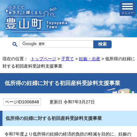
メニュー
現在の位置：
トップページ
>
子育て
>
妊娠・出産
> 低所得の妊婦に
対する初回産科受診料支援事業
低所得の妊婦に対する初回産科受診料支援事業
ページID1006848
更新日 令和7年3月27日
低所得の妊婦に対する初回産科受診料支援事業
令和7年度より低所得の妊婦の経済的負担の軽減を目的に、妊娠の