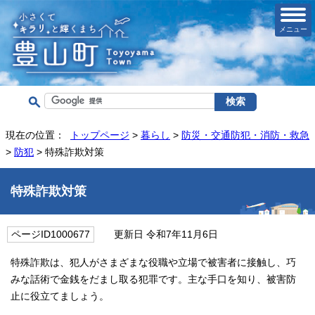
メニュー
現在の位置：
トップページ
>
暮らし
>
防災・交通防犯・消防・救急
>
防犯
> 特殊詐欺対策
特殊詐欺対策
ページID1000677
更新日 令和7年11月6日
特殊詐欺は、犯人がさまざまな役職や立場で被害者に接触し、巧
みな話術で金銭をだまし取る犯罪です。主な手口を知り、被害防
止に役立てましょう。