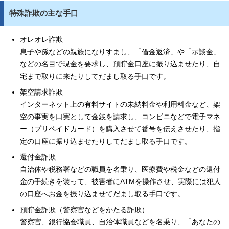
特殊詐欺の主な手口
オレオレ詐欺
息子や孫などの親族になりすまし、「借金返済」や「示談金」
などの名目で現金を要求し、預貯金口座に振り込ませたり、自
宅まで取りに来たりしてだまし取る手口です。
架空請求詐欺
インターネット上の有料サイトの未納料金や利用料金など、架
空の事実を口実として金銭を請求し、コンビニなどで電子マネ
ー（プリペイドカード）を購入させて番号を伝えさせたり、指
定の口座に振り込ませたりしてだまし取る手口です。
還付金詐欺
自治体や税務署などの職員を名乗り、医療費や税金などの還付
金の手続きを装って、被害者にATMを操作させ、実際には犯人
の口座へお金を振り込ませてだまし取る手口です。
預貯金詐欺（警察官などをかたる詐欺）
警察官、銀行協会職員、自治体職員などを名乗り、「あなたの