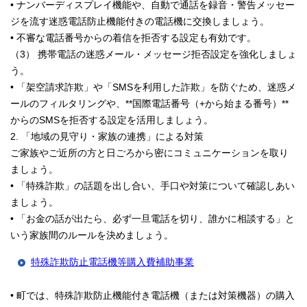
• ナンバーディスプレイ機能や、自動で通話を録音・警告メッセー
ジを流す迷惑電話防止機能付きの電話機に交換しましょう。
• 不審な電話番号からの着信を拒否する設定も有効です。
（3） 携帯電話の迷惑メール・メッセージ拒否設定を強化しましょ
う。
• 「架空請求詐欺」や「SMSを利用した詐欺」を防ぐため、迷惑メ
ールのフィルタリングや、**国際電話番号（+から始まる番号）**
からのSMSを拒否する設定を活用しましょう。
2. 「地域の見守り・家族の連携」による対策
ご家族やご近所の方と日ごろから密にコミュニケーションを取り
ましょう。
• 「特殊詐欺」の話題を出し合い、手口や対策について確認しあい
ましょう。
• 「お金の話が出たら、必ず一旦電話を切り、誰かに相談する」と
いう家族間のルールを決めましょう。
特殊詐欺防止電話機等購入費補助事業
• 町では、特殊詐欺防止機能付き電話機（または対策機器）の購入