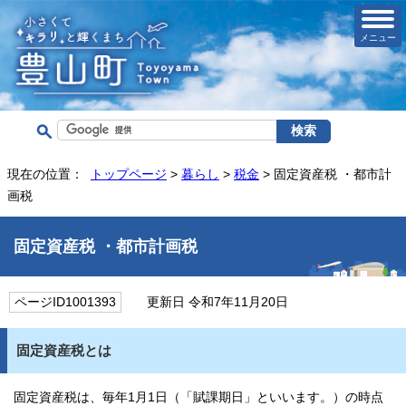
メニュー
現在の位置：
トップページ
>
暮らし
>
税金
> 固定資産税 ・都市計
画税
固定資産税 ・都市計画税
ページID1001393
更新日 令和7年11月20日
固定資産税とは
固定資産税は、毎年1月1日（「賦課期日」といいます。）の時点