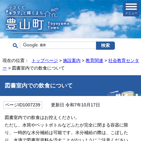
メニュー
現在の位置：
トップページ
>
施設案内
>
教育関連
>
社会教育センタ
ー
> 図書室内での飲食について
図書室内での飲食について
ページID1007239
更新日 令和7年10月17日
図書室内での飲食はお控えください。
ただし、水筒やペットボトルなどふたが完全に閉まる容器に限
り、一時的な水分補給は可能です。水分補給の際は、こぼした
り、水滴で図書室資料を汚すことがないようにご注意ください。