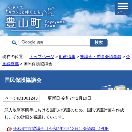
メニュー
現在の位置：
トップページ
>
町政情報
>
審議会・委員会議事録
>
企
画調整部
> 国民保護協議会
国民保護協議会
ページID1001243
更新日 令和7年2月19日
武力攻撃事態等における国民の保護のため、国民保護計画を作成
し、その計画を審議しています。
令和6年度協議会（令和7年2月13日）会議録 （PDF