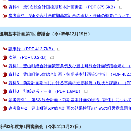
資料4 第5次総合計画後期基本計画素案 （PDF 675.5KB）
参考資料 第5次合計画前期基本計画の総括・評価の概要について （PD
後期基本計画第1回審議会（令和5年12月19日）
議事録 （PDF 412.7KB）
次第 （PDF 80.2KB）
資料1 豊山町総合計画策定条例及び豊山町総合計画審議会規則 （PDF
資料2 豊山町第5次総合計画・後期基本計画策定方針 （PDF 482.
資料3 前期計画期間における事業の進捗状況（現状と課題） （PDF 
資料3 別紙参考データ （PDF 1.6MB）
参考資料1 第5次総合計画・前期基本計画の総括（評価）について （P
参考資料2 豊山町第5次総合計画の効果検証のための町民意識調査 （P
令和3年度第1回審議会（令和4年1月27日）