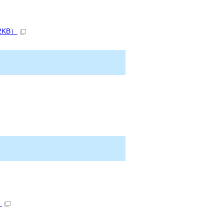
KB）
）