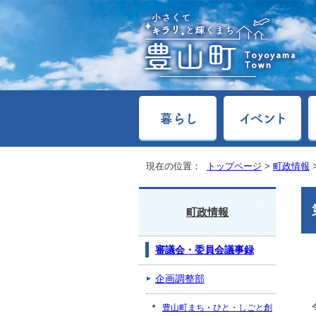
現在の位置：
トップページ
>
町政情報
町政情報
審議会・委員会議事録
企画調整部
豊山町まち・ひと・しごと創