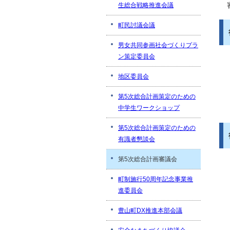
生総合戦略推進会議
町民討議会議
男女共同参画社会づくりプラ
ン策定委員会
地区委員会
第5次総合計画策定のための
中学生ワークショップ
第5次総合計画策定のための
有識者懇談会
第5次総合計画審議会
町制施行50周年記念事業推
進委員会
豊山町DX推進本部会議