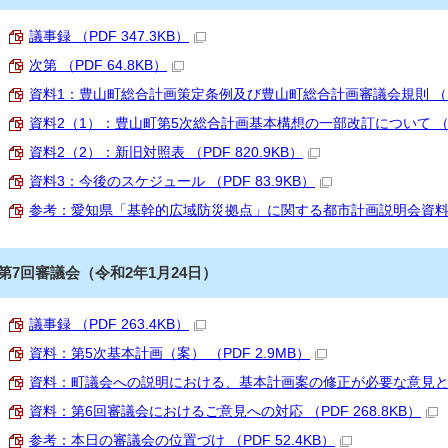
議事録 （PDF 347.3KB）
次第 （PDF 64.8KB）
資料1：豊山町総合計画策定条例及び豊山町総合計画審議会規則 （PDF
資料2（1）：豊山町第5次総合計画基本構想の一部改訂について （PDF
資料2（2）：新旧対照表 （PDF 820.9KB）
資料3：今後のスケジュール （PDF 83.9KB）
参考：愛知県「基幹的広域防災拠点」に関する都市計画説明会資料 （P
第7回審議会（令和2年1月24日）
議事録 （PDF 263.4KB）
資料：第5次基本計画（案） （PDF 2.9MB）
資料：町議会への説明における、基本計画案の修正が必要な意見と対応 
資料：第6回審議会におけるご意見への対応 （PDF 268.8KB）
参考：本日の審議会の位置づけ （PDF 52.4KB）