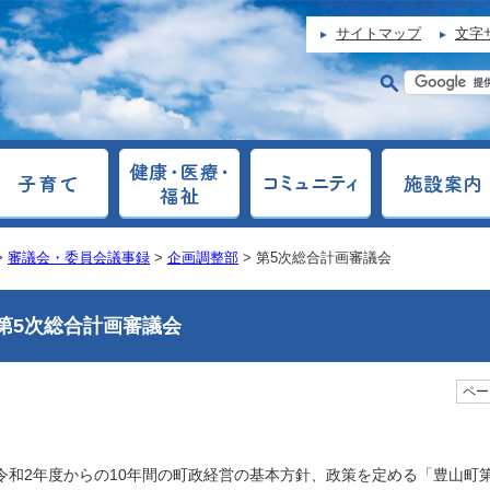
サイトマップ
文字
>
審議会・委員会議事録
>
企画調整部
> 第5次総合計画審議会
第5次総合計画審議会
ページ
令和2年度からの10年間の町政経営の基本方針、政策を定める「豊山町