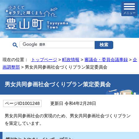
メニュー
現在の位置：
トップページ
>
町政情報
>
審議会・委員会議事録
>
企
画調整部
> 男女共同参画社会づくりプラン策定委員会
男女共同参画社会づくりプラン策定委員会
ページID1001248
更新日 令和4年2月28日
男女共同参画社会の実現のため、男女共同参画社会づくりプラン
を策定しています。