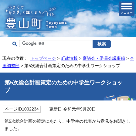
メニュー
現在の位置：
トップページ
>
町政情報
>
審議会・委員会議事録
>
企
画調整部
> 第5次総合計画策定のための中学生ワークショップ
第5次総合計画策定のための中学生ワークショッ
プ
ページID1002234
更新日 令和元年9月20日
第5次総合計画の策定にあたり、中学生の代表から意見をお聞きし
ました。