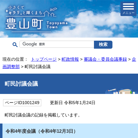
メニュー
現在の位置：
トップページ
>
町政情報
>
審議会・委員会議事録
>
企
画調整部
> 町民討議会議
町民討議会議
ページID1001249
更新日 令和5年1月24日
町民討議会議の記録を掲載しています。
令和4年度会議（令和4年12月3日）