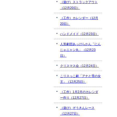
（遊び）ストラックアウト
（12月20日）
（工作）カレンダー（12月
20日）
ハンドメイド（12月23日）
人形劇団あっけらかん「にん
じゃニャン丸」（12月23
日）
クリスマス会（12月24日）
こリスっこ劇「アナと雪の女
王」（12月25日）
（工作）1月2月のカレンダ
ー作り（12月27日）
（遊び）ぞうきんレース
（12月27日）