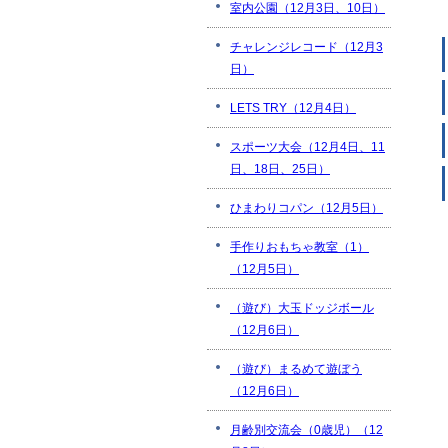
室内公園（12月3日、10日）
チャレンジレコード（12月3
日）
LETS TRY（12月4日）
スポーツ大会（12月4日、11
日、18日、25日）
ひまわりコパン（12月5日）
手作りおもちゃ教室（1）
（12月5日）
（遊び）大玉ドッジボール
（12月6日）
（遊び）まるめて遊ぼう
（12月6日）
月齢別交流会（0歳児）（12