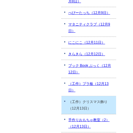
月8日）
べびーたっち（12月9日）
マタニティクラブ（12月9
日）
にこにこ（12月11日）
きらきら（12月12日）
ブック Book ぶっく（12月
12日）
（工作）プラ板（12月13
日）
（工作）クリスマス飾り
（12月13日）
手作りおもちゃ教室（2）
（12月13日）