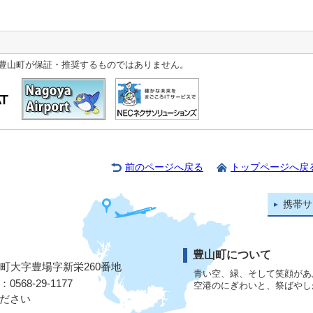
豊山町が保証・推奨するものではありません。
前のページへ戻る
トップページへ戻
携帯サ
豊山町について
山町大字豊場字新栄260番地
青い空、緑、そして笑顔があ
568-29-1177
空港のにぎわいと、祭ばやし
ださい