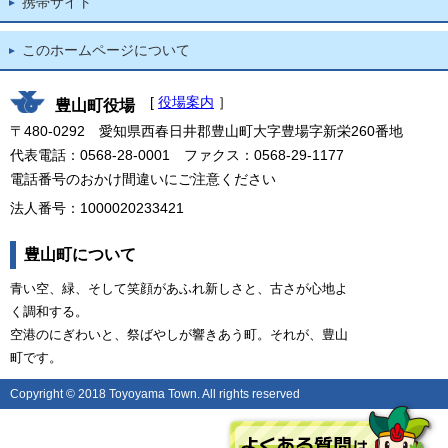
携帯サイト
このホームページについて
[
役場案内
］
豊山町役場
〒480-0292 愛知県西春日井郡豊山町大字豊場字新栄260番地
代表電話：0568-28-0001 ファクス：0568-29-1177
電話番号のおかけ間違いにご注意ください
法人番号：1000020233421
豊山町について
青い空、緑、そして笑顔があふれ新しさと、古さが心地よ
く調和する。
空港のにぎわいと、祭ばやしが響きあう町。それが、豊山
町です。
Copyright © 2018 Toyoyama Town. All rights reserved