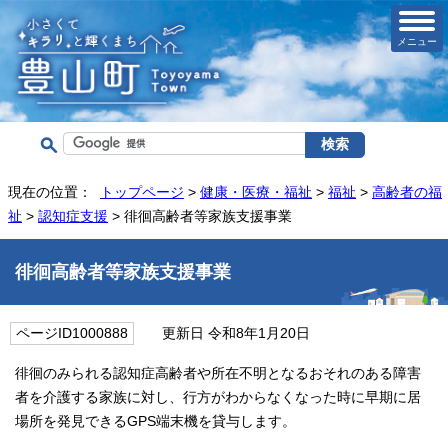
メニュー
現在の位置：
トップページ
>
健康・医療・福祉
>
福祉
>
高齢者の福
祉
>
認知症支援
> 徘徊高齢者等家族支援事業
徘徊高齢者等家族支援事業
ページID1000888
更新日 令和8年1月20日
徘徊のみられる認知症高齢者や所在不明となるおそれのある障害
者を介護する家族に対し、行方がわからなくなった時に早期に居
場所を発見できるGPS端末機を貸与します。