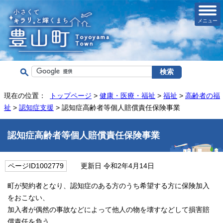
メニュー
現在の位置：
トップページ
>
健康・医療・福祉
>
福祉
>
高齢者の福
祉
>
認知症支援
> 認知症高齢者等個人賠償責任保険事業
認知症高齢者等個人賠償責任保険事業
ページID1002779
更新日 令和2年4月14日
町が契約者となり、認知症のある方のうち希望する方に保険加入
をおこない、
加入者が偶然の事故などによって他人の物を壊すなどして損害賠
償責任を負う