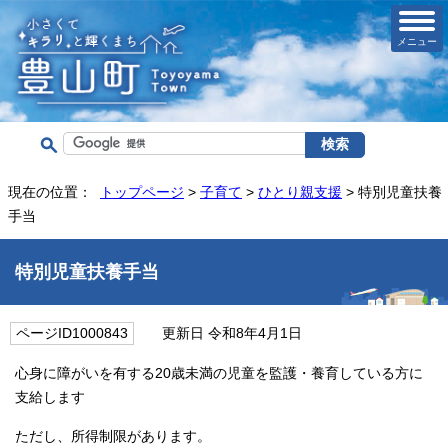
メニュー
現在の位置：
トップページ
>
子育て
>
ひとり親支援
> 特別児童扶養
手当
特別児童扶養手当
ページID1000843
更新日 令和8年4月1日
心身に障がいを有する20歳未満の児童を監護・養育している方に
支給します
ただし、所得制限があります。