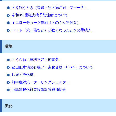
犬を飼うとき（登録・狂犬病注射・マナー等）
令和8年度狂犬病予防注射について
イエローチョーク作戦（犬のふん害対策）
ペット（犬・猫など）が亡くなったときの手続き
環境
さくらねこ無料不妊手術事業
豊山配水場の有機フッ素化合物（PFAS）について
し尿・浄化槽
熱中症対策・クーリングシェルター
地球温暖化対策設備設置費補助金
美化