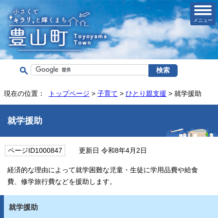
メニュー
現在の位置：
トップページ
>
子育て
>
ひとり親支援
> 就学援助
就学援助
ページID1000847
更新日 令和8年4月2日
経済的な理由によって就学困難な児童・生徒に学用品費や給食
費、修学旅行費などを援助します。
就学援助