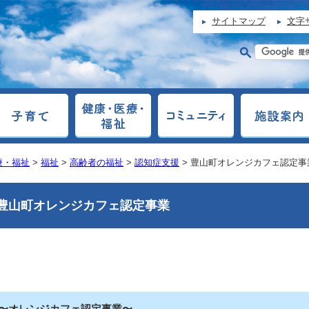
サイトマップ
文字
療・福祉
>
福祉
>
高齢者の福祉
>
認知症支援
> 豊山町オレンジカフェ認定事
豊山町オレンジカフェ認定事業
〜オレンジカフェ認定事業〜