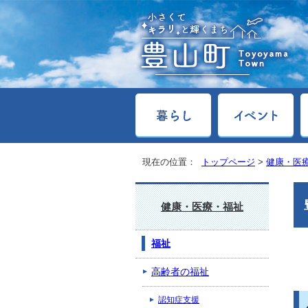
現在の位置：
トップページ
>
健康・医
健康・医療・福祉
福祉
高齢者の福祉
認知症支援