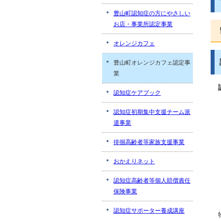
豊山町認知症の方にやさしい
お店・事業所認定事業
オレンジカフェ
豊山町オレンジカフェ認定事
業
認知症ケアブック
認知症初期集中支援チーム派
遣事業
徘徊高齢者等家族支援事業
おかえりネット
認知症高齢者等個人賠償責任
保険事業
認知症サポーター養成講座