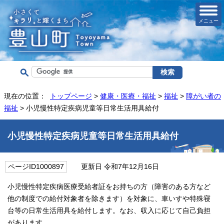
メニュー
現在の位置：
トップページ
>
健康・医療・福祉
>
福祉
>
障がい者の
福祉
> 小児慢性特定疾病児童等日常生活用具給付
小児慢性特定疾病児童等日常生活用具給付
ページID1000897
更新日 令和7年12月16日
小児慢性特定疾病医療受給者証をお持ちの方（障害のある方など
他の制度での給付対象者を除きます）を対象に、車いすや特殊寝
台等の日常生活用具を給付します。なお、収入に応じて自己負担
があります。