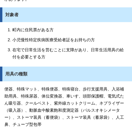
対象者
町内に住民票がある方
小児慢性特定疾病医療受給者証をお持ちの方
在宅で日常生活を営むことに支障があり、日常生活用具の給
付を必要とする方
用具の種類
便器、特殊マット、特殊便器、特殊寝台、歩行支援用具、入浴補
助用具、特殊尿器、体位変換器、車いす、頭部保護帽、電気式た
ん吸引器、クールベスト、紫外線カットクリーム、ネブライザー
（吸入器）、動脈血中酸素飽和度測定器（パルスオキシメータ
ー）、ストーマ装具（蓄便袋）、ストーマ装具（蓄尿袋）、人工
鼻、チューブ型包帯