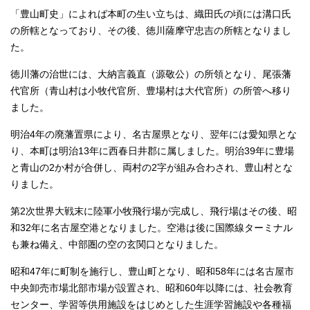
「豊山町史」によれば本町の生い立ちは、織田氏の頃には溝口氏
の所轄となっており、その後、徳川薩摩守忠吉の所轄となりまし
た。
徳川藩の治世には、大納言義直（源敬公）の所領となり、尾張藩
代官所（青山村は小牧代官所、豊場村は大代官所）の所管へ移り
ました。
明治4年の廃藩置県により、名古屋県となり、翌年には愛知県とな
り、本町は明治13年に西春日井郡に属しました。明治39年に豊場
と青山の2か村が合併し、両村の2字が組み合わされ、豊山村とな
りました。
第2次世界大戦末に陸軍小牧飛行場が完成し、飛行場はその後、昭
和32年に名古屋空港となりました。空港は後に国際線ターミナル
も兼ね備え、中部圏の空の玄関口となりました。
昭和47年に町制を施行し、豊山町となり、昭和58年には名古屋市
中央卸売市場北部市場が設置され、昭和60年以降には、社会教育
センター、学習等供用施設をはじめとした生涯学習施設や各種福