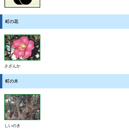
町の花
さざんか
町の木
しいのき