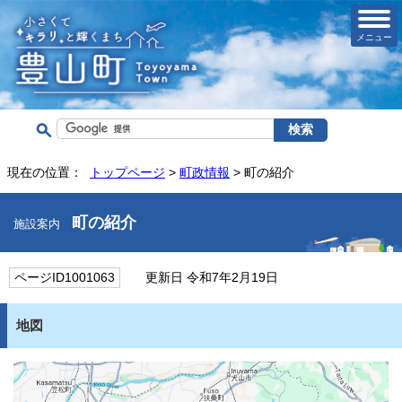
メニュー
現在の位置：
トップページ
>
町政情報
> 町の紹介
町の紹介
施設案内
ページID1001063
更新日 令和7年2月19日
地図