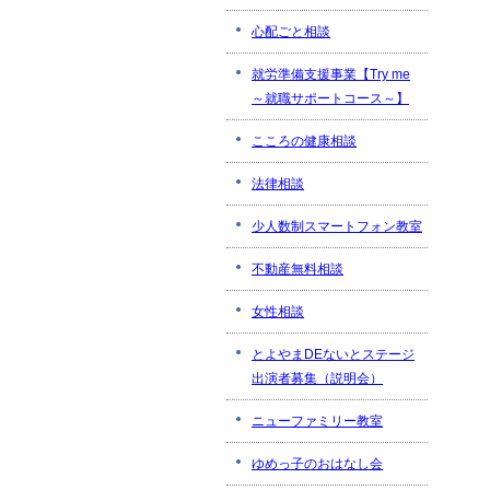
心配ごと相談
就労準備支援事業【Try me
～就職サポートコース～】
こころの健康相談
法律相談
少人数制スマートフォン教室
不動産無料相談
女性相談
とよやまDEないとステージ
出演者募集（説明会）
ニューファミリー教室
ゆめっ子のおはなし会