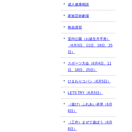
成人健康相談
家族芸術劇場
救命講習
室内公園（お誕生月手形）
（6月3日、11日、18日、25
日）
スポーツ大会（6月4日、11
日、18日、25日）
ひまわりコパン（6月5日）
LETS TRY（6月5日）
（遊び）ふれあい卓球（6月
6日）
（工作）まぜて遊ぼう（6月
6日）