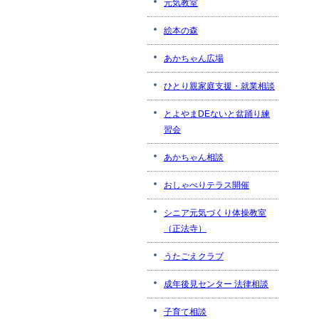
元気教室
絵本の森
あかちゃん広場
ひとり親家庭支援・就業相談
とよやまDEないと盆踊り練
習会
あかちゃん相談
おしゃべりテラス開催
シニア元気づくり体操教室
（正法寺）
うたごえクラブ
成年後見センター 法律相談
子育て相談