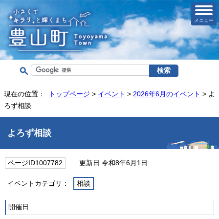
メニュー
現在の位置：
トップページ
>
イベント
>
2026年6月のイベント
> よ
ろず相談
よろず相談
ページID1007782
更新日 令和8年6月1日
イベントカテゴリ：
相談
開催日