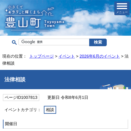
メニュー
現在の位置：
トップページ
>
イベント
>
2026年6月のイベント
> 法
律相談
法律相談
ページID1007813
更新日 令和8年6月1日
イベントカテゴリ：
相談
開催日