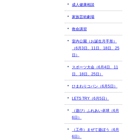
成人健康相談
家族芸術劇場
救命講習
室内公園（お誕生月手形）
（6月3日、11日、18日、25
日）
スポーツ大会（6月4日、11
日、18日、25日）
ひまわりコパン（6月5日）
LETS TRY（6月5日）
（遊び）ふれあい卓球（6月
6日）
（工作）まぜて遊ぼう（6月
6日）