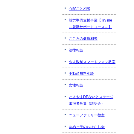
心配ごと相談
就労準備支援事業【Try me
～就職サポートコース～】
こころの健康相談
法律相談
少人数制スマートフォン教室
不動産無料相談
女性相談
とよやまDEないとステージ
出演者募集（説明会）
ニューファミリー教室
ゆめっ子のおはなし会