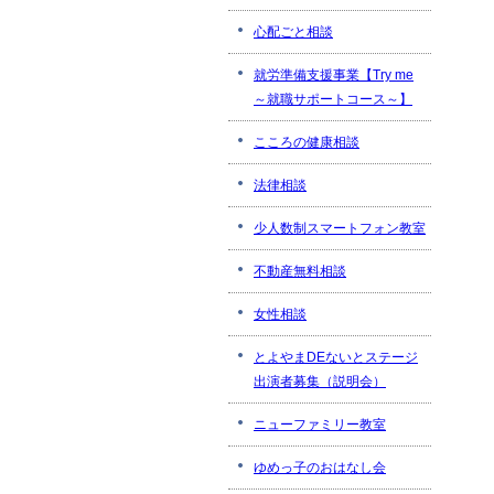
心配ごと相談
就労準備支援事業【Try me
～就職サポートコース～】
こころの健康相談
法律相談
少人数制スマートフォン教室
不動産無料相談
女性相談
とよやまDEないとステージ
出演者募集（説明会）
ニューファミリー教室
ゆめっ子のおはなし会