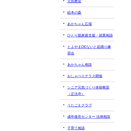
元気教室
絵本の森
あかちゃん広場
ひとり親家庭支援・就業相談
とよやまDEないと盆踊り練
習会
あかちゃん相談
おしゃべりテラス開催
シニア元気づくり体操教室
（正法寺）
うたごえクラブ
成年後見センター 法律相談
子育て相談