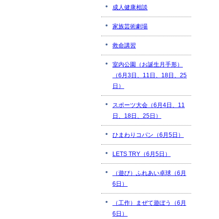
成人健康相談
家族芸術劇場
救命講習
室内公園（お誕生月手形）
（6月3日、11日、18日、25
日）
スポーツ大会（6月4日、11
日、18日、25日）
ひまわりコパン（6月5日）
LETS TRY（6月5日）
（遊び）ふれあい卓球（6月
6日）
（工作）まぜて遊ぼう（6月
6日）