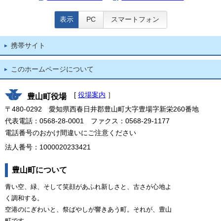
表示
PC
スマートフォン
携帯サイト
このホームページについて
[
役場案内
］
豊山町役場
〒480-0292 愛知県西春日井郡豊山町大字豊場字新栄260番地
代表電話：0568-28-0001 ファクス：0568-29-1177
電話番号のおかけ間違いにご注意ください
法人番号：1000020233421
豊山町について
青い空、緑、そして笑顔があふれ新しさと、古さが心地よ
く調和する。
空港のにぎわいと、祭ばやしが響きあう町。それが、豊山
町です。