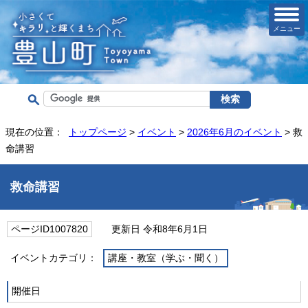
メニュー
現在の位置：
トップページ
>
イベント
>
2026年6月のイベント
> 救
命講習
救命講習
ページID1007820
更新日 令和8年6月1日
イベントカテゴリ：
講座・教室（学ぶ・聞く）
開催日