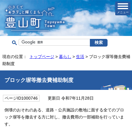
メニュー
現在の位置：
トップページ
>
暮らし
>
生活
> ブロック塀等撤去費補
助制度
ブロック塀等撤去費補助制度
ページID1000746
更新日 令和7年11月28日
倒壊のおそれのある、道路・公共施設の敷地に面する全てのブロ
ック塀等を撤去する方に対し、撤去費用の一部補助を行っていま
す。