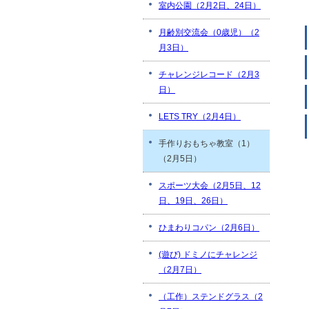
室内公園（2月2日、24日）
月齢別交流会（0歳児）（2
月3日）
チャレンジレコード（2月3
日）
LETS TRY（2月4日）
手作りおもちゃ教室（1）
（2月5日）
スポーツ大会（2月5日、12
日、19日、26日）
ひまわりコパン（2月6日）
(遊び) ドミノにチャレンジ
（2月7日）
（工作）ステンドグラス（2