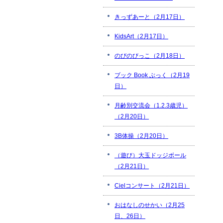
きっずあーと（2月17日）
KidsArt（2月17日）
のびのびっこ（2月18日）
ブック Book ぶっく（2月19
日）
月齢別交流会（1.2.3歳児）
（2月20日）
3B体操（2月20日）
（遊び）大玉ドッジボール
（2月21日）
Cielコンサート（2月21日）
おはなしのせかい（2月25
日、26日）