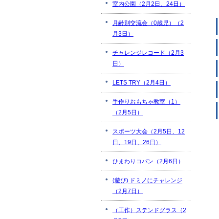
室内公園（2月2日、24日）
月齢別交流会（0歳児）（2
月3日）
チャレンジレコード（2月3
日）
LETS TRY（2月4日）
手作りおもちゃ教室（1）
（2月5日）
スポーツ大会（2月5日、12
日、19日、26日）
ひまわりコパン（2月6日）
(遊び) ドミノにチャレンジ
（2月7日）
（工作）ステンドグラス（2