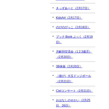
きっずあーと（2月17日）
KidsArt（2月17日）
のびのびっこ（2月18日）
ブック Book ぶっく（2月19
日）
月齢別交流会（1.2.3歳児）
（2月20日）
3B体操（2月20日）
（遊び）大玉ドッジボール
（2月21日）
Cielコンサート（2月21日）
おはなしのせかい（2月25
日、26日）