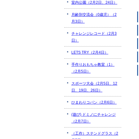
室内公園（2月2日、24日）
月齢別交流会（0歳児）（2
月3日）
チャレンジレコード（2月3
日）
LETS TRY（2月4日）
手作りおもちゃ教室（1）
（2月5日）
スポーツ大会（2月5日、12
日、19日、26日）
ひまわりコパン（2月6日）
(遊び) ドミノにチャレンジ
（2月7日）
（工作）ステンドグラス（2