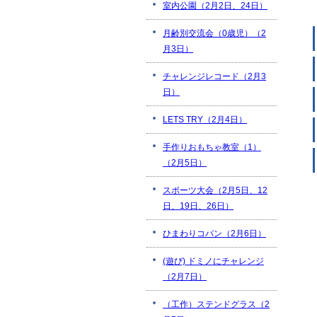
室内公園（2月2日、24日）
月齢別交流会（0歳児）（2
月3日）
チャレンジレコード（2月3
日）
LETS TRY（2月4日）
手作りおもちゃ教室（1）
（2月5日）
スポーツ大会（2月5日、12
日、19日、26日）
ひまわりコパン（2月6日）
(遊び) ドミノにチャレンジ
（2月7日）
（工作）ステンドグラス（2