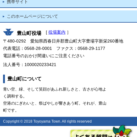
携帯サイト
このホームページについて
[
役場案内
］
豊山町役場
〒480-0292 愛知県西春日井郡豊山町大字豊場字新栄260番地
代表電話：0568-28-0001 ファクス：0568-29-1177
電話番号のおかけ間違いにご注意ください
法人番号：1000020233421
豊山町について
青い空、緑、そして笑顔があふれ新しさと、古さが心地よ
く調和する。
空港のにぎわいと、祭ばやしが響きあう町。それが、豊山
町です。
Copyright © 2018 Toyoyama Town. All rights reserved